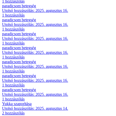
1 hozzászólás
paradicsom betegség
Utolsó hozzászólás: 2025. augusztus 16.
1 hozzászólás
paradicsom betegség
Utolsó hozzászólás: 2025. augusztus 16.
1 hozzászólás
paradicsom betegség
Utolsó hozzászólás: 2025. augusztus 16.
1 hozzászólás
paradicsom betegség
Utolsó hozzászólás: 2025. augusztus 16.
1 hozzászólás
paradicsom betegség
Utolsó hozzászólás: 2025. augusztus 16.
1 hozzászólás
paradicsom betegség
Utolsó hozzászólás: 2025. augusztus 16.
1 hozzászólás
paradicsom betegség
Utolsó hozzászólás: 2025. augusztus 16.
1 hozzászólás
Yukka szaporìtàsa
Utolsó hozzászólás: 2025. augusztus 14.
2 hozzászólás