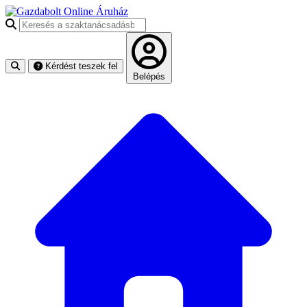
Keresés a szaktanácsadásban
Kérdést teszek fel
Belépés