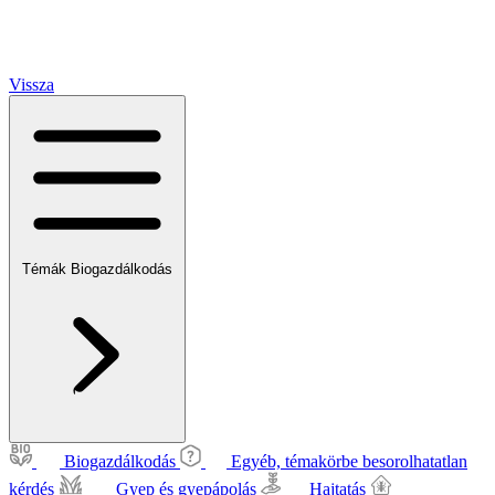
Vissza
Témák
Biogazdálkodás
Biogazdálkodás
Egyéb, témakörbe besorolhatatlan
kérdés
Gyep és gyepápolás
Hajtatás