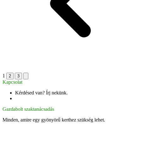
1
2
3
Kapcsolat
Kérdésed van? Írj nekünk.
info@gazdabolt.hu
Gazdabolt szaktanácsadás
Minden, amire egy gyönyörű kerthez szükség lehet.