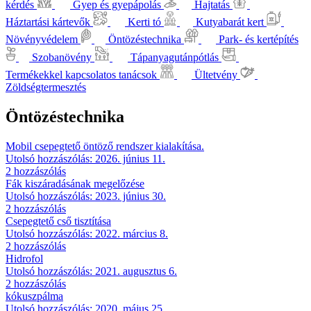
kérdés
Gyep és gyepápolás
Hajtatás
Háztartási kártevők
Kerti tó
Kutyabarát kert
Növényvédelem
Öntözéstechnika
Park- és kertépítés
Szobanövény
Tápanyagutánpótlás
Termékekkel kapcsolatos tanácsok
Ültetvény
Zöldségtermesztés
Öntözéstechnika
Mobil csepegtető öntöző rendszer kialakítása.
Utolsó hozzászólás: 2026. június 11.
2 hozzászólás
Fák kiszáradásának megelőzése
Utolsó hozzászólás: 2023. június 30.
2 hozzászólás
Csepegtető cső tisztítása
Utolsó hozzászólás: 2022. március 8.
2 hozzászólás
Hidrofol
Utolsó hozzászólás: 2021. augusztus 6.
2 hozzászólás
kókuszpálma
Utolsó hozzászólás: 2020. május 25.