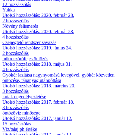
12 hozzászólás
Yukka
Utolsó hozzászólás: 2020. február 28.
2 hozzászólás
Növény felismerés
Utolsó hozzászólás: 2020. február 28.
4 hozzászólás
Csepegtető rendszer savazás
Utolsó hozzászólás: 2019. június 24.
2 hozzászólás
mikroszórófejes öntözés
Utolsó hozzászólás: 2018. május 31.
4 hozzászólás
Gyökér lazítása nagynyomású levegővel, gyökér közvetlen
öntözése, tápanyag utánpótlása
Utolsó hozzászólás: 2018. március 20.
3 hozzászólás
kutak engedélyeztetése
Utolsó hozzászólás: 2017. február 18.
3 hozzászólás
öntözővíz minősége
Utolsó hozzászólás: 2017. január 12.
15 hozzászólás
Víz/talaj ph értéke
Utolsó hozzászólás: 2017. január 12.