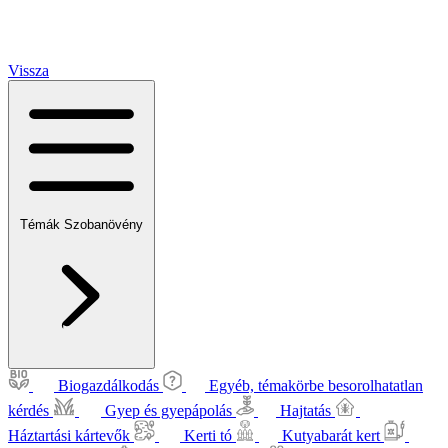
Vissza
Témák
Szobanövény
Biogazdálkodás
Egyéb, témakörbe besorolhatatlan
kérdés
Gyep és gyepápolás
Hajtatás
Háztartási kártevők
Kerti tó
Kutyabarát kert