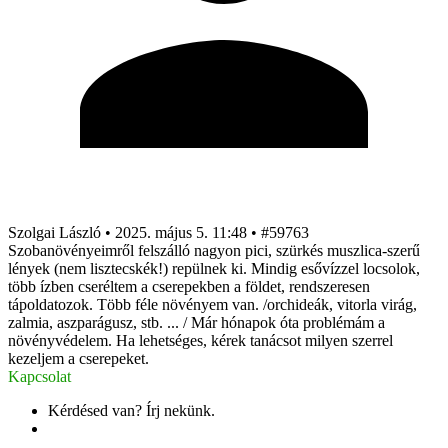
Szolgai László
•
2025. május 5. 11:48
•
#59763
Szobanövényeimről felszálló nagyon pici, szürkés muszlica-szerű
lények (nem lisztecskék!) repülnek ki. Mindig esővízzel locsolok,
több ízben cseréltem a cserepekben a földet, rendszeresen
tápoldatozok. Több féle növényem van. /orchideák, vitorla virág,
zalmia, aszparágusz, stb. ... / Már hónapok óta problémám a
növényvédelem. Ha lehetséges, kérek tanácsot milyen szerrel
kezeljem a cserepeket.
Kapcsolat
Kérdésed van? Írj nekünk.
info@gazdabolt.hu