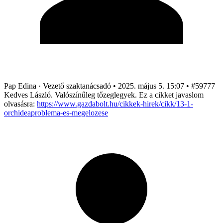
Pap Edina
· Vezető szaktanácsadó
•
2025. május 5. 15:07
•
#59777
Kedves László. Valószínűleg tőzeglegyek. Ez a cikket javaslom
olvasásra:
https://www.gazdabolt.hu/cikkek-hirek/cikk/13-1-
orchideaproblema-es-megelozese