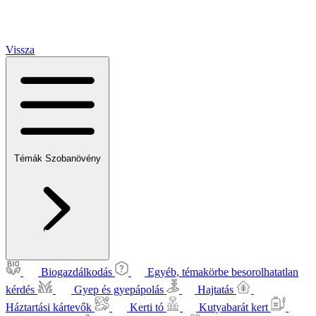
Vissza
Témák
Szobanövény
Biogazdálkodás
Egyéb, témakörbe besorolhatatlan
kérdés
Gyep és gyepápolás
Hajtatás
Háztartási kártevők
Kerti tó
Kutyabarát kert