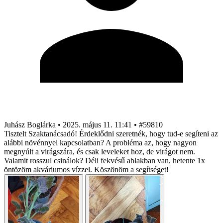
Juhász Boglárka
•
2025. május 11. 11:41
•
#59810
Tisztelt Szaktanácsadó! Érdeklődni szeretnék, hogy tud-e segíteni az
alábbi növénnyel kapcsolatban? A probléma az, hogy nagyon
megnyúlt a virágszára, és csak leveleket hoz, de virágot nem.
Valamit rosszul csinálok? Déli fekvésű ablakban van, hetente 1x
öntözöm akváriumos vízzel. Köszönöm a segítséget!