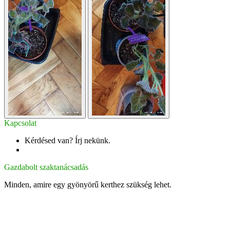
Kapcsolat
Kérdésed van? Írj nekünk.
info@gazdabolt.hu
Gazdabolt szaktanácsadás
Minden, amire egy gyönyörű kerthez szükség lehet.
2310 Szigetszentmiklós, Csepeli út 15
info@gazdabolt.hu