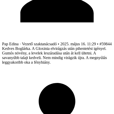
Pap Edina
· Vezető szaktanácsadó
•
2025. május 16. 11:29
•
#59844
Kedves Boglárka. A Gloxinia elvirágzás után pihentetést igényel.
Gumós növény, a levelek leszáradása után át kell ültetni. A
savanyúbb talajt kedveli. Nem mindig virágzik újra. A megnyúlás
leggyakoribb oka a fényhiány.