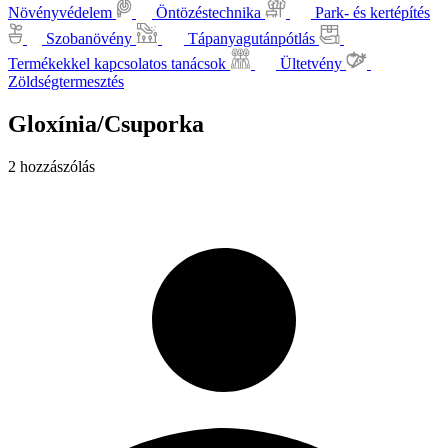
Növényvédelem
Öntözéstechnika
Park- és kertépítés
Szobanövény
Tápanyagutánpótlás
Termékekkel kapcsolatos tanácsok
Ültetvény
Zöldségtermesztés
Gloxínia/Csuporka
2 hozzászólás