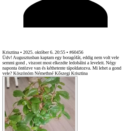
Krisztina
•
2025. október 6. 20:55
•
#60456
Üdv! Augusztusban kaptam egy boragófát, eddig nem volt vele
semmi gond , viszont most elkezdte ledobálni a leveleit. Négy
naponta öntözve van és kéthetente tápoldatozva. Mi lehet a gond
vele? Köszönöm Némethné Kőszegi Krisztina