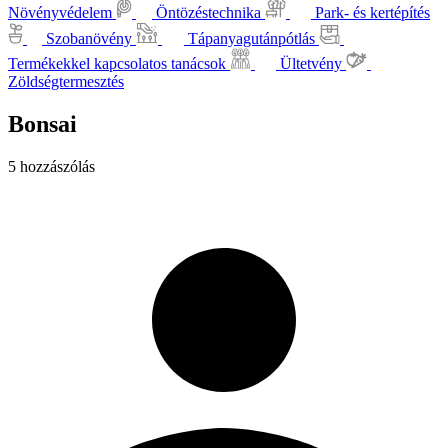
Növényvédelem
Öntözéstechnika
Park- és kertépítés
Szobanövény
Tápanyagutánpótlás
Termékekkel kapcsolatos tanácsok
Ültetvény
Zöldségtermesztés
Bonsai
5 hozzászólás