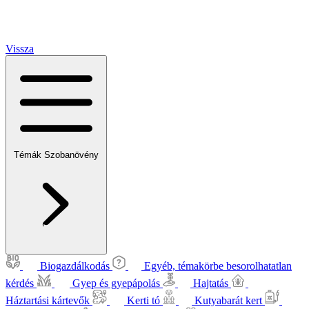
Vissza
Témák
Szobanövény
Biogazdálkodás
Egyéb, témakörbe besorolhatatlan
kérdés
Gyep és gyepápolás
Hajtatás
Háztartási kártevők
Kerti tó
Kutyabarát kert