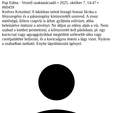
Pap Edina
· Vezető szaktanácsadó
•
2025. október 7. 14:47
•
#60459
Kedves Krisztina! A lakásban tartott boragó bonsai fácska a
fényszegény és a páraszegény környezettől szenved. A rossz
minőségú, klóros csapvíz is árhat: gyűjtsön esővizet, abba
belemártve öntözze a növényt. Ne álljon az edény alján a víz. Nem
szabad a lombot permetezni, a kőrnyezetét kell párásítani, pl. egy
kaviccsal vagy agyaggolyókkal megtöltött szélesebb tálra vagy
cserépalátétre helyezni, és a kavicságyra önteni a lágy vizet. Nyáron
a szabadban tartható. Enyhe tápoldatozást igényel.