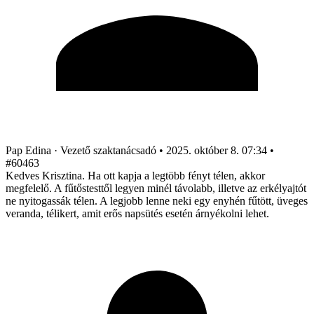
Pap Edina
· Vezető szaktanácsadó
•
2025. október 8. 07:34
•
#60463
Kedves Krisztina. Ha ott kapja a legtöbb fényt télen, akkor
megfelelő. A fűtőstesttől legyen minél távolabb, illetve az erkélyajtót
ne nyitogassák télen. A legjobb lenne neki egy enyhén fűtött, üveges
veranda, télikert, amit erős napsütés esetén árnyékolni lehet.