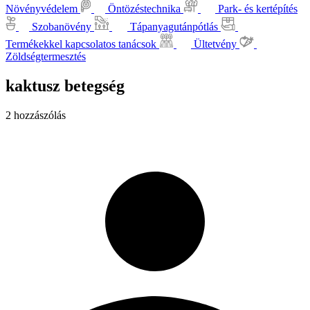
Növényvédelem
Öntözéstechnika
Park- és kertépítés
Szobanövény
Tápanyagutánpótlás
Termékekkel kapcsolatos tanácsok
Ültetvény
Zöldségtermesztés
kaktusz betegség
2 hozzászólás