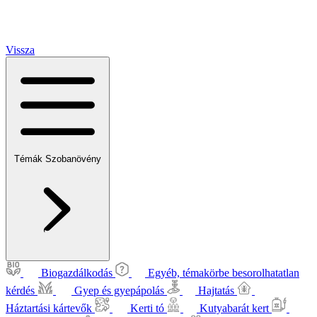
Vissza
Témák
Szobanövény
Biogazdálkodás
Egyéb, témakörbe besorolhatatlan
kérdés
Gyep és gyepápolás
Hajtatás
Háztartási kártevők
Kerti tó
Kutyabarát kert