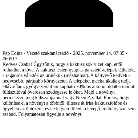
Pap Edina
· Vezető szaktanácsadó
•
2025. november 14. 07:35
•
#60517
Kedves Csaba! Úgy tűnik, hogy a kaktusz sok vizet kap, ettől
rothadhat a töve. A kaktusz testén gyapjas pajzstetű-telepek láthatók,
a ragacsos váladék az ürülékük (mézhatmat). A kártvevő kedveli a
nedvesebb, párásabb környezetet. A telepeket mechanikailag tudja
eltávolítani: gyógyszertárban kapható 70%-os alkohololdatba mártott
fültisztítóval óvarosan szedegesse le őket. Majd a növényt
permetezze meg káliszappannal vagy NeemAzallal. Fontos, hogy
különítse el a növényt a többitől, ültesse át friss kaktuszföldbe és
ügyeljen az öntözére, és ne legyen fülledt a levegő, műtrágyázni sem
szabad. Folyamatosan figyelje a növényt.