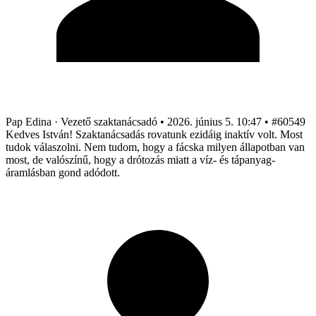
Pap Edina
· Vezető szaktanácsadó
•
2026. június 5. 10:47
•
#60549
Kedves István! Szaktanácsadás rovatunk ezidáig inaktív volt. Most
tudok válaszolni. Nem tudom, hogy a fácska milyen állapotban van
most, de valószínű, hogy a drótozás miatt a víz- és tápanyag-
áramlásban gond adódott.