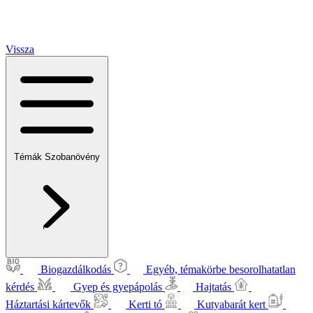
Vissza
Témák
Szobanövény
Biogazdálkodás
Egyéb, témakörbe besorolhatatlan
kérdés
Gyep és gyepápolás
Hajtatás
Háztartási kártevők
Kerti tó
Kutyabarát kert