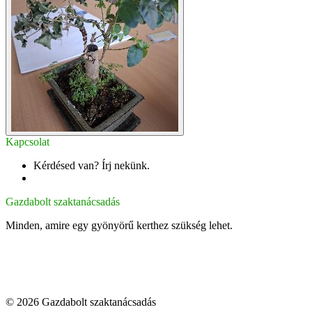
Kapcsolat
Kérdésed van? Írj nekünk.
info@gazdabolt.hu
Gazdabolt szaktanácsadás
Minden, amire egy gyönyörű kerthez szükség lehet.
2310 Szigetszentmiklós, Csepeli út 15
info@gazdabolt.hu
© 2026 Gazdabolt szaktanácsadás