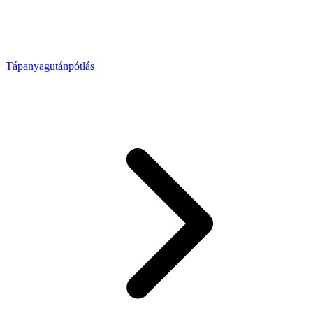
Tápanyagutánpótlás