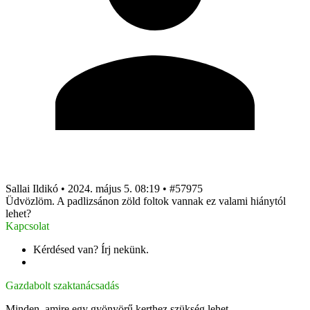
Sallai Ildikó
•
2024. május 5. 08:19
•
#57975
Üdvözlöm. A padlizsánon zöld foltok vannak ez valami hiánytól
lehet?
Kapcsolat
Kérdésed van? Írj nekünk.
info@gazdabolt.hu
Gazdabolt szaktanácsadás
Minden, amire egy gyönyörű kerthez szükség lehet.