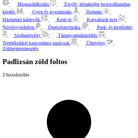
Biogazdálkodás
Egyéb, témakörbe besorolhatatlan
kérdés
Gyep és gyepápolás
Hajtatás
Háztartási kártevők
Kerti tó
Kutyabarát kert
Növényvédelem
Öntözéstechnika
Park- és kertépítés
Szobanövény
Tápanyagutánpótlás
Termékekkel kapcsolatos tanácsok
Ültetvény
Zöldségtermesztés
Padlizsán zöld foltos
2 hozzászólás