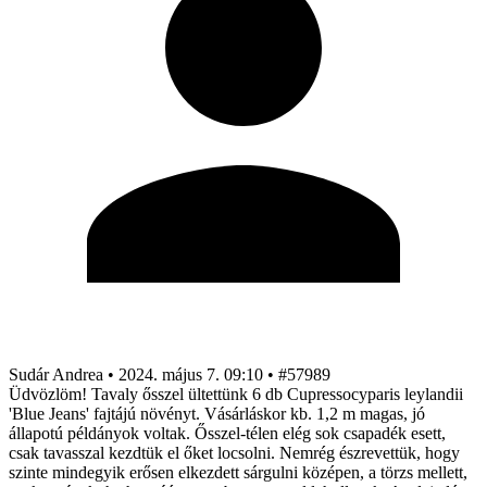
Sudár Andrea
•
2024. május 7. 09:10
•
#57989
Üdvözlöm! Tavaly ősszel ültettünk 6 db Cupressocyparis leylandii
'Blue Jeans' fajtájú növényt. Vásárláskor kb. 1,2 m magas, jó
állapotú példányok voltak. Ősszel-télen elég sok csapadék esett,
csak tavasszal kezdtük el őket locsolni. Nemrég észrevettük, hogy
szinte mindegyik erősen elkezdett sárgulni középen, a törzs mellett,