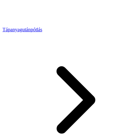
Tápanyagutánpótlás