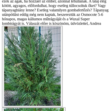
ezek az ágak, ha hozzáér az ember, azonnal lehullanak. A talaj elég
kötött, agyagos, előfordulhat, hogy esetleg túllocsoltuk őket? Vagy
tápanyaghiány lenne? Esetleg valamilyen gombafertőzés? Tápanyag
utánpótlást eddig még nem kaptak, beszereztük az Osmocote 5-6
hónapos, magas káliumos műtrágyáját és a Wuxal Super
lombtrágyát is. Válaszát előre is köszönöm, üdvözlettel, Andrea