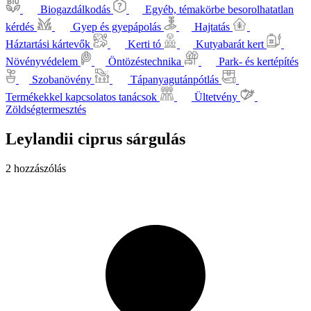
Biogazdálkodás
Egyéb, témakörbe besorolhatatlan
kérdés
Gyep és gyepápolás
Hajtatás
Háztartási kártevők
Kerti tó
Kutyabarát kert
Növényvédelem
Öntözéstechnika
Park- és kertépítés
Szobanövény
Tápanyagutánpótlás
Termékekkel kapcsolatos tanácsok
Ültetvény
Zöldségtermesztés
Leylandii ciprus sárgulás
2 hozzászólás