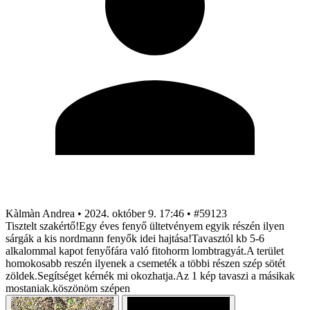
Kàlmàn Andrea
•
2024. október 9. 17:46
•
#59123
Tisztelt szakértő!Egy éves fenyő ültetvényem egyik részén ilyen
sárgák a kis nordmann fenyők idei hajtása!Tavasztól kb 5-6
alkalommal kapot fenyőfára való fitohorm lombtragyát.A terület
homokosabb reszén ilyenek a csemeték a többi részen szép sötét
zöldek.Segítséget kérnék mi okozhatja.Az 1 kép tavaszi a másikak
mostaniak.köszönöm szépen