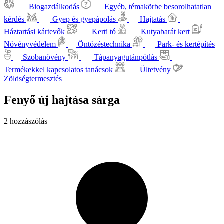
Biogazdálkodás
Egyéb, témakörbe besorolhatatlan
kérdés
Gyep és gyepápolás
Hajtatás
Háztartási kártevők
Kerti tó
Kutyabarát kert
Növényvédelem
Öntözéstechnika
Park- és kertépítés
Szobanövény
Tápanyagutánpótlás
Termékekkel kapcsolatos tanácsok
Ültetvény
Zöldségtermesztés
Fenyő új hajtása sárga
2 hozzászólás