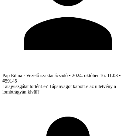
Pap Edina
· Vezető szaktanácsadó
•
2024. október 16. 11:03
•
#59145
Talajviszgálat történt-e? Tápanyagot kapott-e az ültetvény a
lombtrágyán kívül?