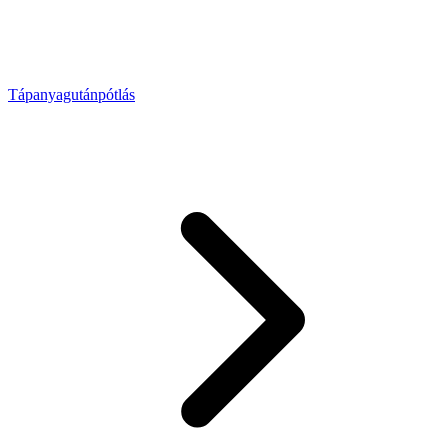
Tápanyagutánpótlás