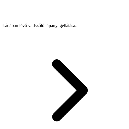
Ládában lévő vadszőlő tápanyagellátása..