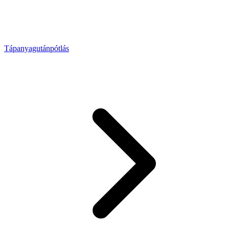
Tápanyagutánpótlás