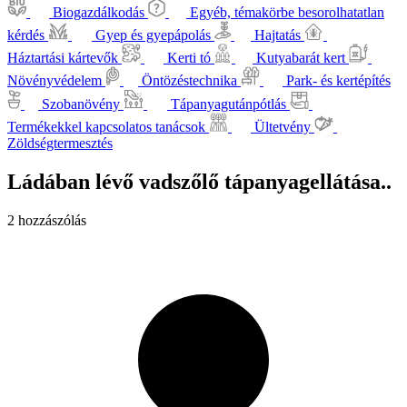
Biogazdálkodás
Egyéb, témakörbe besorolhatatlan
kérdés
Gyep és gyepápolás
Hajtatás
Háztartási kártevők
Kerti tó
Kutyabarát kert
Növényvédelem
Öntözéstechnika
Park- és kertépítés
Szobanövény
Tápanyagutánpótlás
Termékekkel kapcsolatos tanácsok
Ültetvény
Zöldségtermesztés
Ládában lévő vadszőlő tápanyagellátása..
2 hozzászólás