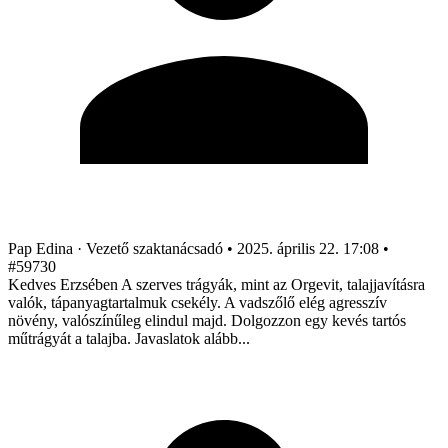
Pap Edina
· Vezető szaktanácsadó
•
2025. április 22. 17:08
•
#59730
Kedves Erzsében A szerves trágyák, mint az Orgevit, talajjavításra
valók, tápanyagtartalmuk csekély. A vadszőlő elég agresszív
növény, valószínűleg elindul majd. Dolgozzon egy kevés tartós
műtrágyát a talajba. Javaslatok alább...