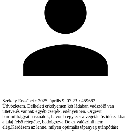
Székely Erzsébet
•
2025. április 9. 07:23
•
#59682
Üdvözletem. Délkeleti erkélyemen két ládában vadszőlő van
ültetve,és vannak egyéb cserjék, edényekben. Orgevit
baromfitrágyát használok, havonta egyszer a vegetációs időszakban
a talaj felső rétegébe, bedolgozva.De ez valószínű nem
elég.Kérdésem az lenne, milyen optimális tápanyag utánpótlást