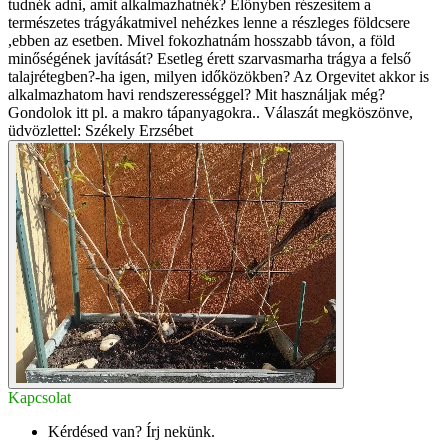
tudnék adni, amit alkalmazhatnék? Előnyben részesítem a
természetes trágyákatmivel nehézkes lenne a részleges földcsere
,ebben az esetben. Mivel fokozhatnám hosszabb távon, a föld
minőségének javítását? Esetleg érett szarvasmarha trágya a felső
talajrétegben?-ha igen, milyen időközökben? Az Orgevitet akkor is
alkalmazhatom havi rendszerességgel? Mit használjak még?
Gondolok itt pl. a makro tápanyagokra.. Válaszát megköszönve,
üdvözlettel: Székely Erzsébet
Kapcsolat
Kérdésed van? Írj nekünk.