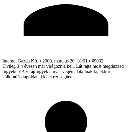
Internet Gazda Kft.
•
2008. március 20. 18:01
•
#9032
Elvileg 3-4 évesen már virágoznia kell. Lát rajta most megduzzad
rügyeket? A virágrügyek a nyár végén alakulnak ki, ekkor
káliumdús tápoldattal lehet ezt segíteni.