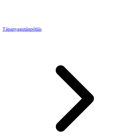
Tápanyagutánpótlás