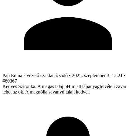
Pap Edina
· Vezető szaktanácsadó
•
2025. szeptember 3. 12:21
•
#60367
Kedves Szironka. A magas talaj pH miatt tápanyagfelvételi zavar
lehet az ok. A magnólia savanyú talajt kedvel.