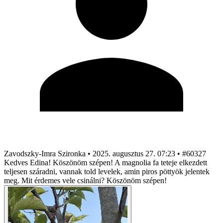
Zavodszky-Imra Szironka
•
2025. augusztus 27. 07:23
•
#60327
Kedves Edina! Köszönöm szépen! A magnolia fa teteje elkezdett
teljesen száradni, vannak told levelek, amin piros pöttyök jelentek
meg. Mit érdemes vele csinálni? Köszönöm szépen!