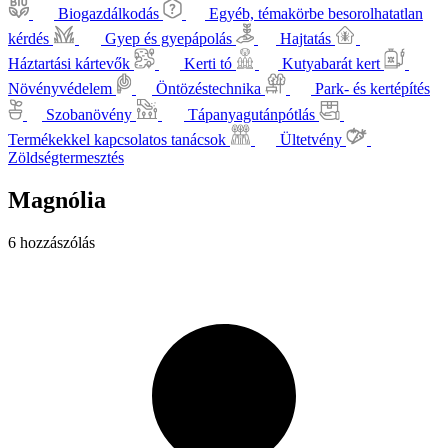
Biogazdálkodás
Egyéb, témakörbe besorolhatatlan
kérdés
Gyep és gyepápolás
Hajtatás
Háztartási kártevők
Kerti tó
Kutyabarát kert
Növényvédelem
Öntözéstechnika
Park- és kertépítés
Szobanövény
Tápanyagutánpótlás
Termékekkel kapcsolatos tanácsok
Ültetvény
Zöldségtermesztés
Magnólia
6 hozzászólás