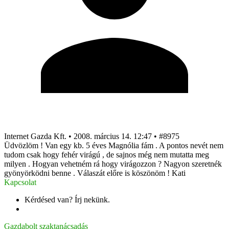
Internet Gazda Kft.
•
2008. március 14. 12:47
•
#8975
Üdvözlöm ! Van egy kb. 5 éves Magnólia fám . A pontos nevét nem
tudom csak hogy fehér virágú , de sajnos még nem mutatta meg
milyen . Hogyan vehetném rá hogy virágozzon ? Nagyon szeretnék
gyönyörködni benne . Válaszát előre is köszönöm ! Kati
Kapcsolat
Kérdésed van? Írj nekünk.
info@gazdabolt.hu
Gazdabolt szaktanácsadás