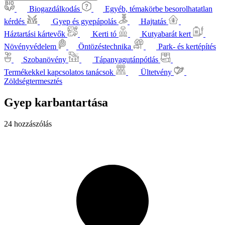
Biogazdálkodás
Egyéb, témakörbe besorolhatatlan
kérdés
Gyep és gyepápolás
Hajtatás
Háztartási kártevők
Kerti tó
Kutyabarát kert
Növényvédelem
Öntözéstechnika
Park- és kertépítés
Szobanövény
Tápanyagutánpótlás
Termékekkel kapcsolatos tanácsok
Ültetvény
Zöldségtermesztés
Gyep karbantartása
24 hozzászólás