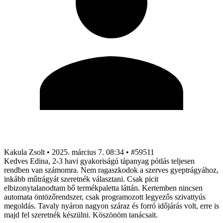
Kakula Zsolt
•
2025. március 7. 08:34
•
#59511
Kedves Edina, 2-3 havi gyakoriságú tápanyag pótlás teljesen
rendben van számomra. Nem ragaszkodok a szerves gyeptrágyához,
inkább műtrágyát szeretnék választani. Csak picit
elbizonytalanodtam bő termékpaletta láttán. Kertemben nincsen
automata öntözőrendszer, csak programozott legyezős szivattyús
megoldás. Tavaly nyáron nagyon száraz és forró időjárás volt, erre is
majd fel szeretnék készülni. Köszönöm tanácsait.