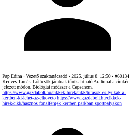
Pap Edina
· Vezető szaktanácsadó
•
2025. július 8. 12:50
•
#60134
Kedves Tamás. Lótücsök járatnak tűnik. Irtható Aralinnal a címkén
jelezett módon. Biológiai módszer a Capsanem.
https://www.gazdabolt.hu/cikkek-hirek/cikk/turasok-es-lyukak-a-
kertben-ki-lehet-az-elkoveto
https://www.gazdabolt.hu/cikkek-
hirek/cikk/hasznos-fonalfergek-kertben-parkban-sportpalyakon