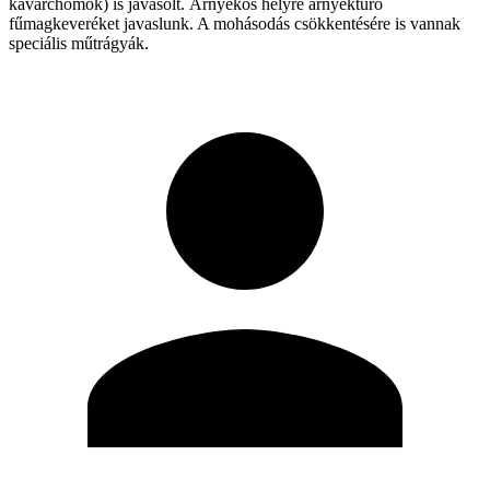
kavarchomok) is javasolt. Árnyékos helyre árnyéktűrő
fűmagkeveréket javaslunk. A mohásodás csökkentésére is vannak
speciális műtrágyák.