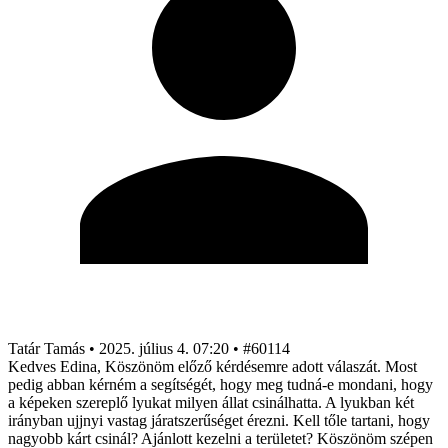
Tatár Tamás
•
2025. július 4. 07:20
•
#60114
Kedves Edina, Köszönöm előző kérdésemre adott válaszát. Most
pedig abban kérném a segítségét, hogy meg tudná-e mondani, hogy
a képeken szereplő lyukat milyen állat csinálhatta. A lyukban két
irányban ujjnyi vastag járatszerűséget érezni. Kell tőle tartani, hogy
nagyobb kárt csinál? Ajánlott kezelni a területet? Köszönöm szépen