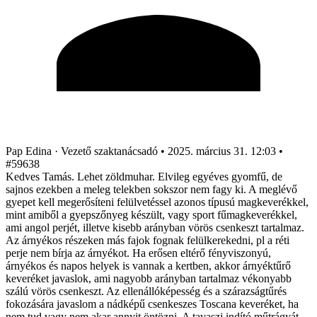
Pap Edina
· Vezető szaktanácsadó
•
2025. március 31. 12:03
•
#59638
Kedves Tamás. Lehet zöldmuhar. Elvileg egyéves gyomfű, de
sajnos ezekben a meleg telekben sokszor nem fagy ki. A meglévő
gyepet kell megerősíteni felülvetéssel azonos típusú magkeverékkel,
mint amiből a gyepszőnyeg készült, vagy sport fűmagkeverékkel,
ami angol perjét, illetve kisebb arányban vörös csenkeszt tartalmaz.
Az árnyékos részeken más fajok fognak felülkerekedni, pl a réti
perje nem bírja az árnyékot. Ha erősen eltérő fényviszonyú,
árnyékos és napos helyek is vannak a kertben, akkor árnyéktűrő
keveréket javaslok, ami nagyobb arányban tartalmaz vékonyabb
szálú vörös csenkeszt. Az ellenállóképesség és a szárazságtűrés
fokozására javaslom a nádképű csenkeszes Toscana keveréket, ha
nem tud vagy nem akar annyit öntözni. A tavaszi indító műtrágyát