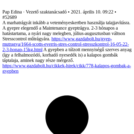
Pap Edina
· Vezető szaktanácsadó
•
2021. április 10. 09:22
•
#52689
A marhatrágyát inkább a veteményeskertben használja talajjavításra.
A gyepre elegendő a Maintenance gyeptrágya. 2-3 hónapos a
hatástartama, a nyári nagy melegben, július-augusztusban váltson
Stresscontrol műtrágyára.
https://www.gazdabolt.hu/gyep-
mutragya/1664-scotts-everris-stres-control-stresszkontrol-16-05-22-
2-3-honap-15kg.html
A gyepben a túlzott mennyiségű szerves anyag
(így a felhalmozódó, korhadó nyesedék is) a kalapos gombák
táptalaja, aminek nagy része mérgező.
https://www.gazdabolt.hu/cikkek-hirek/cikk/778-kalapos-gombak-a-
gyepben