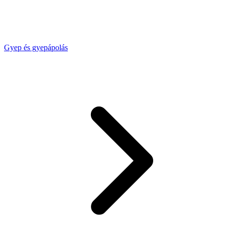
Gyep és gyepápolás