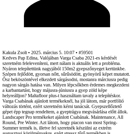
Kakula Zsolt
•
2025. március 5. 10:07
•
#59501
Kedves Pap Edina, Valójában Varga Csaba 2021-es kérdését
szeretném feleleveníteni, mert nálam is aktuális lett a probléma.
Nyáron telepítettünk nagyjából 150m2 gyepszőnyeget kertünkbe.
Szépen fejlődött, gyorsan nőtt, sűrűsödött, gyönyörű képet mutatott.
Ősz beköszöntével elkezdett sárgásodni, mostanra márciusra pedig
nagyon sárgás hatása van. Milyen lépcsőkben érdemes megkezdeni
a karbantartást, hogy májusra-júniusra a gyep zöld képe
helyreálljon? Maltafloor plus-t használtam tavaly a telepítéskor.
Varga Csabának ajánlott termékeknél, ha jól látom, már portfólió
változás történt, ezért szeretném kérni tanácsát. Gyepszellőztető
gépet épp tegnap rendeltem, a gyeptrágya megvásárlása előtt állok.
Landscaper Pro termékeket ajánlott Csabának. Maintenance, All
Round, Pre Winter. Azt látom, hogy piacon van most Spring-
Summer termék is, illetve fel szeretnék készülni az extrém
augusztusi körülményekre, ezért stressz tűrő termékben is