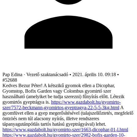
Pap Edina
· Vezető szaktanácsadó
•
2021. április 10. 09:18
•
#52688
Kedves Bezur Péter! A kétszikű gyomok ellen a Dicophar,
Gyomstop, Bofix Garden vagy Colombus gyomirtó szer
használható (amelyiket be tudja szerezni) fűnyírás előtt. Létezik
gyomirtós gyeptrágya is.
https://www.gazdabolt.hu/gyomirto-
szer/7572-beckmann-gyomirtos-gyeptragya-22-5-5-3kg.html
A
gyomfüvet ellen a gyep megerősítésével (talajszellőztetés, megfelelő
öntzöés nem túl alacsony nyírás, illetve rendszeres
tápanyagutánpótlás tartós hatású gyeptrágyával) lehet.
https://www.gazdabolt.hu/gyomirto-szer/1663-dicophar-01-l.html
https://www.gazdabolt.hu/gyomirto-szer/2982-bofix-garden-10-