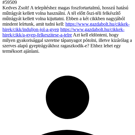
#59509
Kedves Zsolt! A telepítéshez magas foszfortartalmú, hosszú hatású
műtrágyát kellett volna használni. A tél előtt őszi-téli felkészítő
műtrágyát kellett volna kijuttatni. Ebben a két cikkben nagyjából
mindent leírtunk, amit tudni kell:
https://www.gazdabolt.hu/cikkek-
hirek/cikk/induljon-jol-a-gyep
https://www.gazdabolt.hu/cikkek-
hirek/cikk/a-gyep-felkeszitese-a-telre
Azt kell eldönteni, hogy
milyen gyakorisággal szeretne tápanyagot pótolni, illetve kizárólag a
szerves alapú gyeptrágyákhoz ragaszkodik-e? Ehhez lehet egy
terméksort ajánlani.