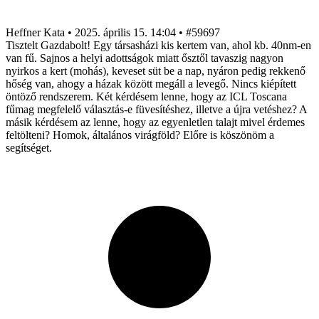
Heffner Kata
•
2025. április 15. 14:04
•
#59697
Tisztelt Gazdabolt! Egy társasházi kis kertem van, ahol kb. 40nm-en
van fű. Sajnos a helyi adottságok miatt ősztől tavaszig nagyon
nyirkos a kert (mohás), keveset süt be a nap, nyáron pedig rekkenő
hőség van, ahogy a házak között megáll a levegő. Nincs kiépített
öntöző rendszerem. Két kérdésem lenne, hogy az ICL Toscana
fűmag megfelelő választás-e füvesítéshez, illetve a újra vetéshez? A
másik kérdésem az lenne, hogy az egyenletlen talajt mivel érdemes
feltölteni? Homok, általános virágföld? Előre is köszönöm a
segítséget.