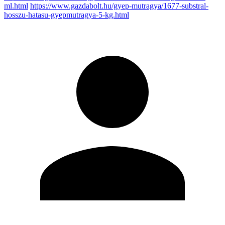
ml.html
https://www.gazdabolt.hu/gyep-mutragya/1677-substral-
hosszu-hatasu-gyepmutragya-5-kg.html