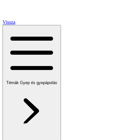
Vissza
Témák
Gyep és gyepápolás