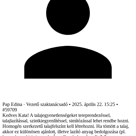
Pap Edina
· Vezető szaktanácsadó
•
2025. április 22. 15:25
•
#59709
Kedves Kata! A talajegyenetlenségeket tereprendezéssel,
talajlazítással, szintkiegyenlítéssel, simítózással lehet rendbe hozni.
Homogén szerkezetű talajfelszínt kell létrehozni. Ha tömött a talaj,
akkor ez különösen ajánlott, illetve lazító anyag bedolgozása (pl.