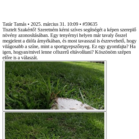
Tatár Tamás
•
2025. március 31. 10:09
•
#59635
Tisztelt Szakértő! Szeretném kérni szíves segítségét a képen szereplő
növény azonosításában. Egy tenyérnyi helyen már tavaly ősszel
megjelent a diófa árnyékában, és most tavasszal is észrevehető, hogy
világosabb a színe, mint a sportgyepszőnyeg. Ez egy gyomfajta? Ha
igen, hogyan/mivel lenne célszerű eltávolítani? Köszönöm szépen
előre is a válaszát.