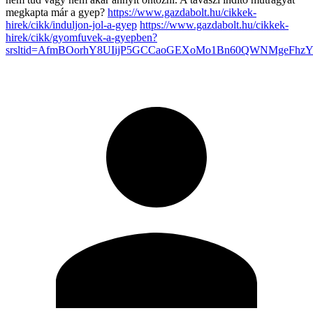
megkapta már a gyep?
https://www.gazdabolt.hu/cikkek-
hirek/cikk/induljon-jol-a-gyep
https://www.gazdabolt.hu/cikkek-
hirek/cikk/gyomfuvek-a-gyepben?
srsltid=AfmBOorhY8UIijP5GCCaoGEXoMo1Bn60QWNMgeFhz