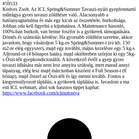
#59533
Kedves Zsolt. Az ICL Spring&Summer Tavaszi-nyári gyepfenntartó
műtrágya gyors tavaszi zöldítésre való. Alacsonyabb a
hatóanyagtartalma és más egy kicsit az összetétele, burkoltsága.
Jobban oda kell figyelni a kijuttatásra. A Maintenance hasonló,
100%-ban burkolt, van benne foszfor is a gyökerek támogatására.
Döntés és számolás kérdése: Ha gyorsabb zöldítést szeretne, akkor
javaslom, hogy vásároljon 5 kg-os Spring&Summer-t (ez kb. 150
m2-re elég egyyszer), majd egy további, május kezelésre egy 5 kg-s
Allround-ot (4 hónapos hatás), majd októberben szórjon ki egy 5kg-
s Őszi-téli gyepkondicionálót. A következő évtől a gyep gyors
tavaszi idítására már nem lesz annyira szükség, mert marad annyi
tápanyag, elég lesz majd márciusban kiszórni a Full Season-t (8
hónap), majd ősszel az Őszi-téli és így menni tovább. Fontos a
kiegyensúlyozott táplálás, a gyökerek táplálása is. Javaslom a ma
esti ICL webinart, ahol sok hasznos tippet kaphat:
https://www.facebook.com/iclmutragya