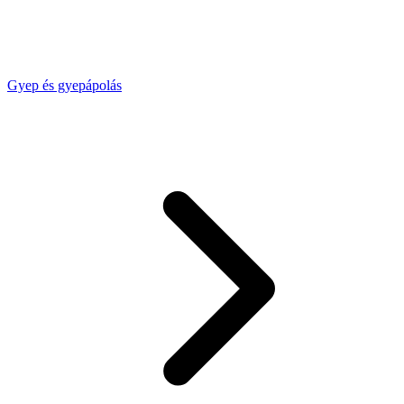
Gyep és gyepápolás