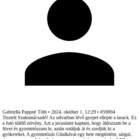
Gabriella Pappné Tóth
•
2024. október 1. 12:29
•
#59094
Tisztelt Szaktanácsadó! Az udvarban lévő gyepet ellepte a tarack. Ez
a futó túlélő növény. Azt a javaslatot kaptam, hogy àldozzam be a
füvet és gyomirtózzam le, aztán rotáljuk át és szedjük ki a
gyökereket. A gyomirtózás Glialkával egy hete megtörtént, sárgul,