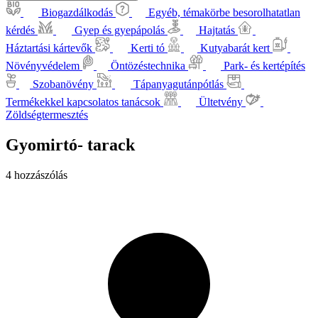
Biogazdálkodás
Egyéb, témakörbe besorolhatatlan
kérdés
Gyep és gyepápolás
Hajtatás
Háztartási kártevők
Kerti tó
Kutyabarát kert
Növényvédelem
Öntözéstechnika
Park- és kertépítés
Szobanövény
Tápanyagutánpótlás
Termékekkel kapcsolatos tanácsok
Ültetvény
Zöldségtermesztés
Gyomirtó- tarack
4 hozzászólás