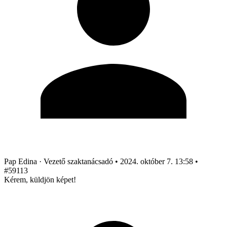
Pap Edina
· Vezető szaktanácsadó
•
2024. október 7. 13:58
•
#59113
Kérem, küldjön képet!