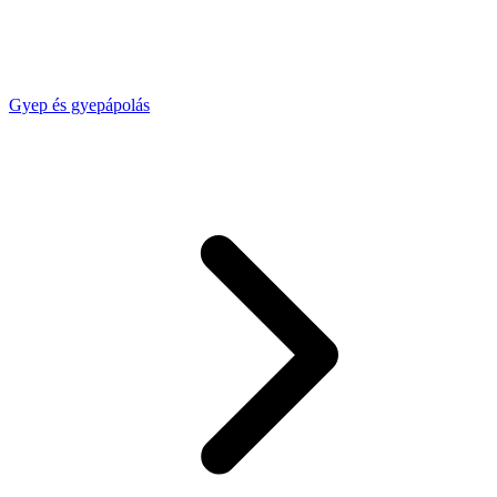
Gyep és gyepápolás