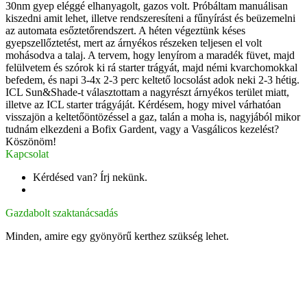
30nm gyep eléggé elhanyagolt, gazos volt. Próbáltam manuálisan
kiszedni amit lehet, illetve rendszeresíteni a fűnyírást és beüzemelni
az automata esőztetőrendszert. A héten végeztünk késes
gyepszellőztetést, mert az árnyékos részeken teljesen el volt
mohásodva a talaj. A tervem, hogy lenyírom a maradék füvet, majd
felülvetem és szórok ki rá starter trágyát, majd némi kvarchomokkal
befedem, és napi 3-4x 2-3 perc keltető locsolást adok neki 2-3 hétig.
ICL Sun&Shade-t választottam a nagyrészt árnyékos terület miatt,
illetve az ICL starter trágyáját. Kérdésem, hogy mivel várhatóan
visszajön a keltetőöntözéssel a gaz, talán a moha is, nagyjából mikor
tudnám elkezdeni a Bofix Gardent, vagy a Vasgálicos kezelést?
Köszönöm!
Kapcsolat
Kérdésed van? Írj nekünk.
info@gazdabolt.hu
Gazdabolt szaktanácsadás
Minden, amire egy gyönyörű kerthez szükség lehet.
2310 Szigetszentmiklós, Csepeli út 15
info@gazdabolt.hu