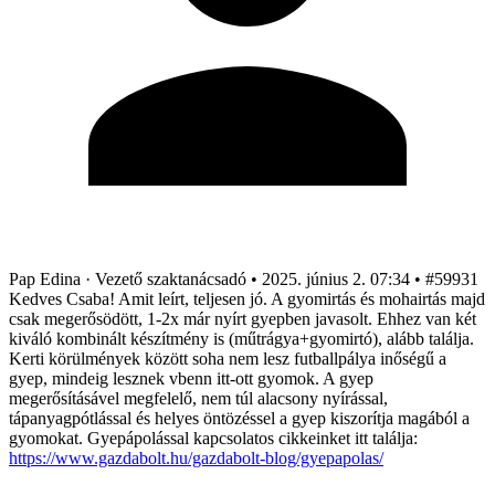
Pap Edina
· Vezető szaktanácsadó
•
2025. június 2. 07:34
•
#59931
Kedves Csaba! Amit leírt, teljesen jó. A gyomirtás és mohairtás majd
csak megerősödött, 1-2x már nyírt gyepben javasolt. Ehhez van két
kiváló kombinált készítmény is (műtrágya+gyomirtó), alább találja.
Kerti körülmények között soha nem lesz futballpálya inőségű a
gyep, mindeig lesznek vbenn itt-ott gyomok. A gyep
megerősításável megfelelő, nem túl alacsony nyírással,
tápanyagpótlással és helyes öntözéssel a gyep kiszorítja magából a
gyomokat. Gyepápolással kapcsolatos cikkeinket itt találja:
https://www.gazdabolt.hu/gazdabolt-blog/gyepapolas/