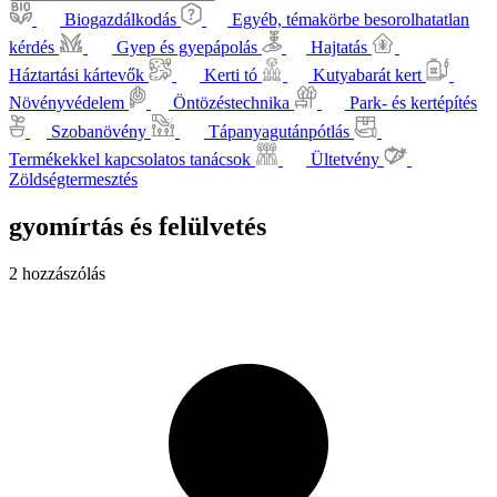
Biogazdálkodás
Egyéb, témakörbe besorolhatatlan
kérdés
Gyep és gyepápolás
Hajtatás
Háztartási kártevők
Kerti tó
Kutyabarát kert
Növényvédelem
Öntözéstechnika
Park- és kertépítés
Szobanövény
Tápanyagutánpótlás
Termékekkel kapcsolatos tanácsok
Ültetvény
Zöldségtermesztés
gyomírtás és felülvetés
2 hozzászólás