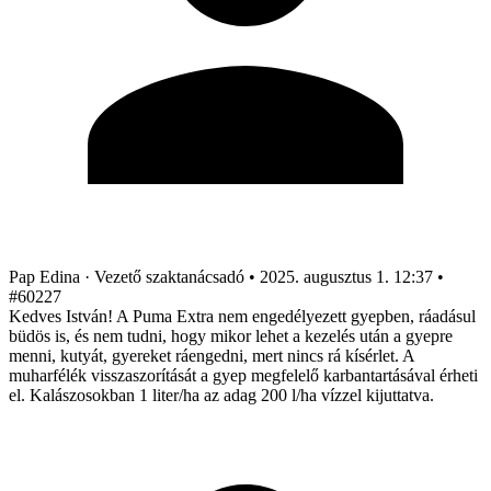
Pap Edina
· Vezető szaktanácsadó
•
2025. augusztus 1. 12:37
•
#60227
Kedves István! A Puma Extra nem engedélyezett gyepben, ráadásul
büdös is, és nem tudni, hogy mikor lehet a kezelés után a gyepre
menni, kutyát, gyereket ráengedni, mert nincs rá kísérlet. A
muharfélék visszaszorítását a gyep megfelelő karbantartásával érheti
el. Kalászosokban 1 liter/ha az adag 200 l/ha vízzel kijuttatva.