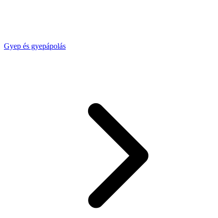
Gyep és gyepápolás