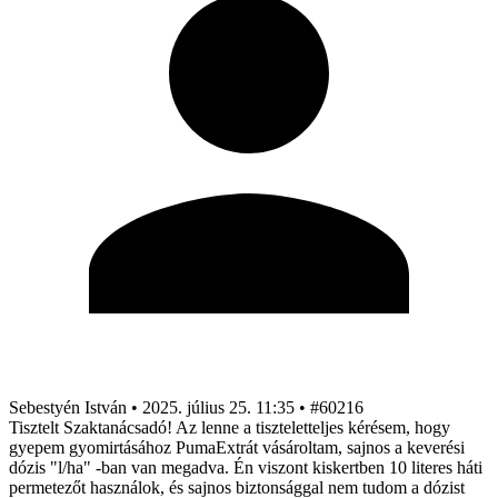
Sebestyén István
•
2025. július 25. 11:35
•
#60216
Tisztelt Szaktanácsadó! Az lenne a tiszteletteljes kérésem, hogy
gyepem gyomirtásához PumaExtrát vásároltam, sajnos a keverési
dózis "l/ha" -ban van megadva. Én viszont kiskertben 10 literes háti
permetezőt használok, és sajnos biztonsággal nem tudom a dózist