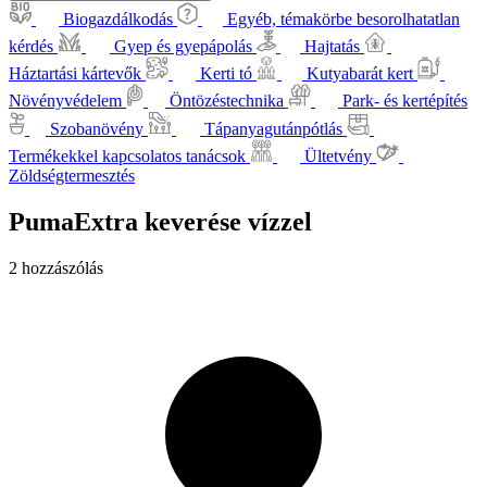
Biogazdálkodás
Egyéb, témakörbe besorolhatatlan
kérdés
Gyep és gyepápolás
Hajtatás
Háztartási kártevők
Kerti tó
Kutyabarát kert
Növényvédelem
Öntözéstechnika
Park- és kertépítés
Szobanövény
Tápanyagutánpótlás
Termékekkel kapcsolatos tanácsok
Ültetvény
Zöldségtermesztés
PumaExtra keverése vízzel
2 hozzászólás